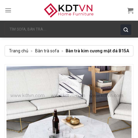
Skip
to
content
Tìm
kiếm:
Trang chủ
»
Bàn trà sofa
»
Bàn trà kim cương mặt đá B15A