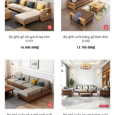
Bộ ghế gỗ sồi giá rẻ tay tròn
Bộ ghế sofa băng gỗ kèm đôn
G101
G100
16.400.000
₫
13.700.000
₫
Bộ ghế sofa gỗ văng kèm sofa
Bộ ghế sofa gỗ 4 chỗ ngồi G76