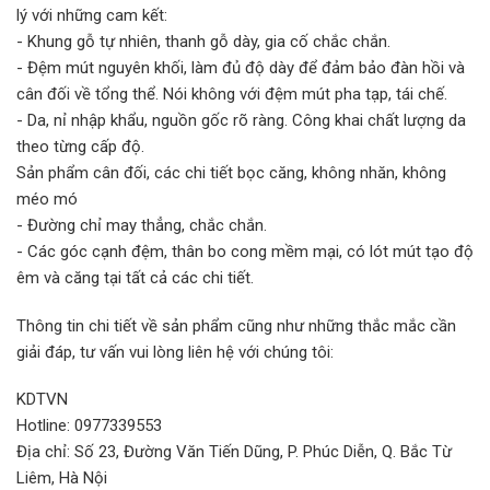
lý với những cam kết:
- Khung gỗ tự nhiên, thanh gỗ dày, gia cố chắc chắn.
- Đệm mút nguyên khối, làm đủ độ dày để đảm bảo đàn hồi và
cân đối về tổng thể. Nói không với đệm mút pha tạp, tái chế.
- Da, nỉ nhập khẩu, nguồn gốc rõ ràng. Công khai chất lượng da
theo từng cấp độ.
Sản phẩm cân đối, các chi tiết bọc căng, không nhăn, không
méo mó
- Đường chỉ may thẳng, chắc chắn.
- Các góc cạnh đệm, thân bo cong mềm mại, có lót mút tạo độ
êm và căng tại tất cả các chi tiết.
Thông tin chi tiết về sản phẩm cũng như những thắc mắc cần
giải đáp, tư vấn vui lòng liên hệ với chúng tôi:
KDTVN
Hotline: 0977339553
Địa chỉ: Số 23, Đường Văn Tiến Dũng, P. Phúc Diễn, Q. Bắc Từ
Liêm, Hà Nội