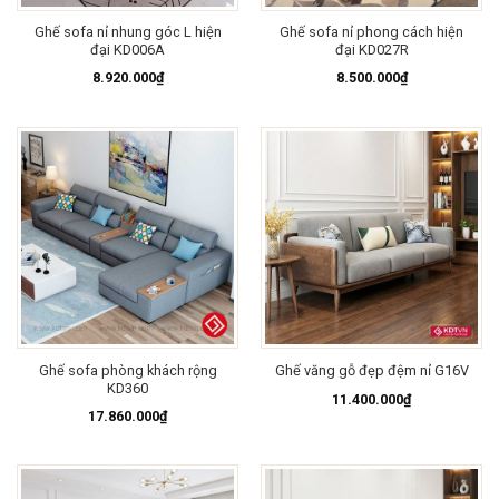
Ghế sofa nỉ nhung góc L hiện
Ghế sofa nỉ phong cách hiện
đại KD006A
đại KD027R
8.920.000
₫
8.500.000
₫
Ghế sofa phòng khách rộng
Ghế văng gỗ đẹp đệm nỉ G16V
KD360
11.400.000
₫
17.860.000
₫