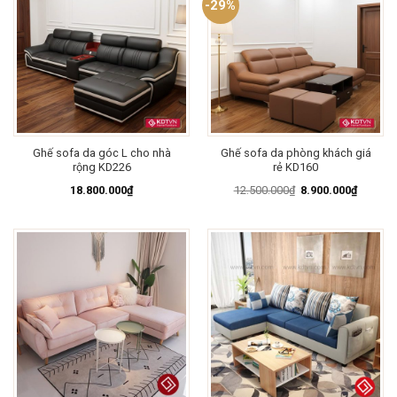
-29%
Ghế sofa da góc L cho nhà
Ghế sofa da phòng khách giá
rộng KD226
rẻ KD160
Giá
Giá
18.800.000
₫
12.500.000
₫
8.900.000
₫
gốc
hiện
là:
tại
12.500.000₫.
là:
8.900.0