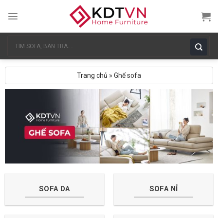
Skip
to
content
Tìm
kiếm:
Trang chủ
»
Ghế sofa
SOFA DA
SOFA NỈ