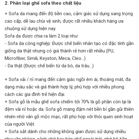
2. Phân loại ghế sofa theo chất liệu
+ Sofa da mang đến độ bền cao, cảm giác sử dụng sang trọng
cao cấp, dễ lau chùi vệ sinh, được rất nhiều khách hàng ưa
chuộng sử dụng hiện nay.
Sofa da được chia ra làm 2 loại như:
- Sofa da công nghiệp: Được chế biến nhân tạo có đặc tính gần
giống da thật nhưng có giá thành rẻ hơn rất nhiều (PU,
Microfiber, Simili, Keyston, Meca, Cleo...)
- Da thật (Được chế biến từ da bò, da trâu...)
+ Sofa vải / nỉ mang đến cảm giác ngồi êm ái, thoáng mát, đa
dạng màu sắc và giá thành hợp lý, phù hợp với nhiều phong
cách các gia đình trẻ hiện đại.
+ Sofa gỗ là mẫu ghế sofa chiếm tới 70% là gỗ phần còn lại là
đệm vải nỉ hoặc da. Sofa gỗ mang đậm nét bền bỉ gần gũi thiên
nhiên nhờ vân gỗ mộc mạc, rất phù hợp với thói quen sinh hoạt
của người Việt.
+ Sofa sắt dành cho những không gian được sử dụng nhiều
như văn phòng, sảnh chờ hay bàn ghế ngoài trời, nhờ bộ bền