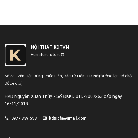
NỘI THẤT KDTVN
Furniture store©
Số 23 - Văn Tiến Dũng,
Phúc Diễn, Bắc Từ Liêm, Hà Nội
(Đường lớn có chỗ
đỗ xe oto)
HKD Nguyễn Xuân Thủy - Số ĐKKD 01D-8007263 cấp ngày
16/11/2018
0977.339.553
kdtsofa@gmail.com