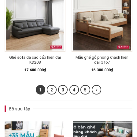
Ghế sofa da cao cấp hiện đại
Mẫu ghế gỗ phòng khách hiện
KD208
đại G167
17.600.000
₫
16.300.000
₫
1
2
3
4
5
Bộ sưu tập