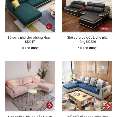
Bộ sofa nhỏ cho phòng khách
Ghế sofa da góc L cho nhà
KD047
rộng KD226
8.800.000
₫
18.800.000
₫
Ghế sofa nỉ nhung góc L hiện
Ghế sofa nỉ phong cách hiện