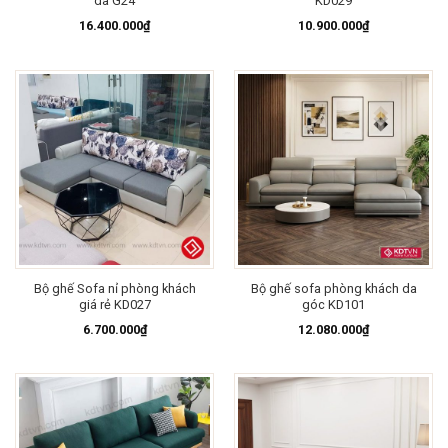
da G24
KD029
16.400.000
₫
10.900.000
₫
Bộ ghế Sofa nỉ phòng khách
Bộ ghế sofa phòng khách da
giá rẻ KD027
góc KD101
6.700.000
₫
12.080.000
₫