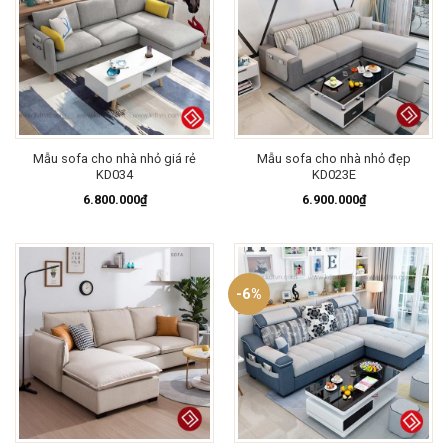
Mẫu sofa cho nhà nhỏ giá rẻ
Mẫu sofa cho nhà nhỏ đẹp
KD034
KD023E
6.800.000
₫
6.900.000
₫
-6%