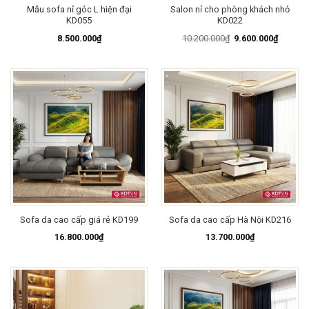
Mẫu sofa nỉ góc L hiện đại
Salon nỉ cho phòng khách nhỏ
KD055
KD022
Giá
Giá
8.500.000
₫
10.200.000
₫
9.600.000
₫
gốc
hiện
là:
tại
10.200.000₫.
là:
9.600.0
Sofa da cao cấp giá rẻ KD199
Sofa da cao cấp Hà Nội KD216
16.800.000
₫
13.700.000
₫