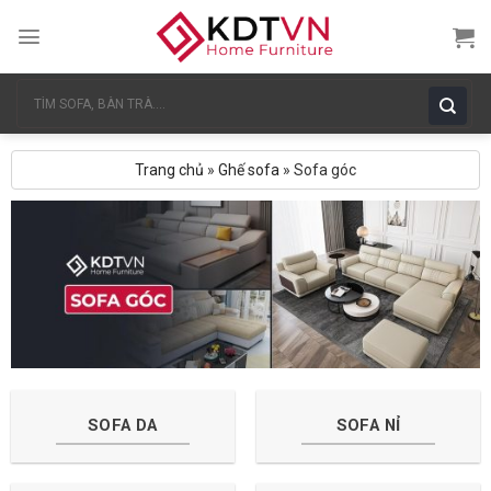
Skip
to
content
Tìm
kiếm:
Trang chủ
»
Ghế sofa
»
Sofa góc
SOFA DA
SOFA NỈ