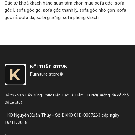
Các từ khoá khách hàng quan tâm chọn mua sofa góc: sofa
góc l, sofa góc gỗ, sofa góc thanh lý, sofa góc nhỏ gọn, sofa
góc nỉ, sofa da, sofa giường, sofa phòng khách.
NỘI THẤT KDTVN
Furniture store©
Số 23 - Văn Tiến Dũng,
Phúc Diễn, Bắc Từ Liêm, Hà Nội
(Đường lớn có chỗ
đỗ xe oto)
HKD Nguyễn Xuân Thủy - Số ĐKKD 01D-8007263 cấp ngày
16/11/2018