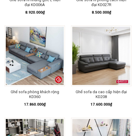
đại KD006A
đại KD027R
8.920.000
₫
8.500.000
₫
Ghế sofa phòng khách rộng
Ghế sofa da cao cấp hiện đại
KD360
KD208
17.860.000
₫
17.600.000
₫