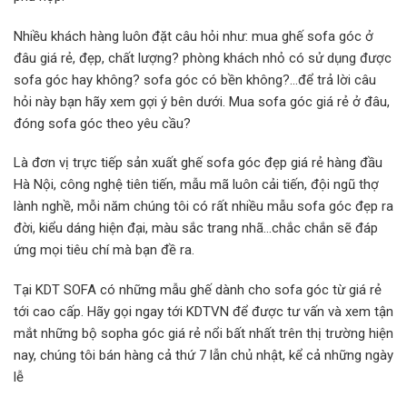
Nhiều khách hàng luôn đặt câu hỏi như: mua ghế sofa góc ở
đâu giá rẻ, đẹp, chất lượng? phòng khách nhỏ có sử dụng được
sofa góc hay không? sofa góc có bền không?…để trả lời câu
hỏi này bạn hãy xem gợi ý bên dưới. Mua sofa góc giá rẻ ở đâu,
đóng sofa góc theo yêu cầu?
Là đơn vị trực tiếp sản xuất ghế sofa góc đẹp giá rẻ hàng đầu
Hà Nội, công nghệ tiên tiến, mẫu mã luôn cải tiến, đội ngũ thợ
lành nghề, mỗi năm chúng tôi có rất nhiều mẫu sofa góc đẹp ra
đời, kiểu dáng hiện đại, màu sắc trang nhã…chắc chắn sẽ đáp
ứng mọi tiêu chí mà bạn đề ra.
Tại KDT SOFA có những mẫu ghế dành cho sofa góc từ giá rẻ
tới cao cấp. Hãy gọi ngay tới KDTVN để được tư vấn và xem tận
mắt những bộ sopha góc giá rẻ nổi bất nhất trên thị trường hiện
nay, chúng tôi bán hàng cả thứ 7 lẫn chủ nhật, kể cả những ngày
lễ