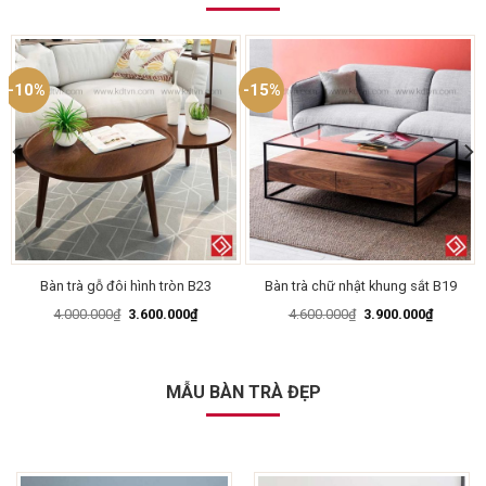
-10%
-15%
Bàn trà gỗ đôi hình tròn B23
Bàn trà chữ nhật khung sắt B19
Giá
Giá
Giá
Giá
4.000.000
₫
3.600.000
₫
4.600.000
₫
3.900.000
₫
gốc
hiện
gốc
hiện
là:
tại
là:
tại
4.000.000₫.
là:
4.600.000₫.
là:
.000₫.
3.600.000₫.
3.900.00
MẪU BÀN TRÀ ĐẸP