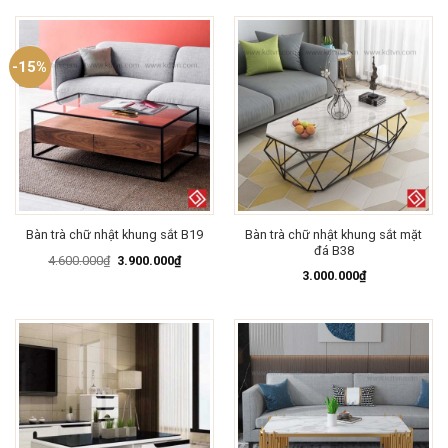
-15%
Bàn trà chữ nhật khung sắt mặt
Bàn trà chữ nhật khung sắt B19
đá B38
Giá
Giá
4.600.000
₫
3.900.000
₫
gốc
hiện
3.000.000
₫
là:
tại
4.600.000₫.
là:
3.900.000₫.