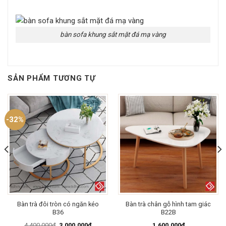
bàn sofa khung sắt mặt đá mạ vàng
SẢN PHẨM TƯƠNG TỰ
-32%
Bàn trà đôi tròn có ngăn kéo
Bàn trà chân gỗ hình tam giác
B36
B22B
Giá
Giá
4.400.000
₫
3.000.000
₫
1.600.000
₫