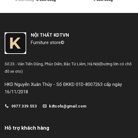
gốc
hiện
là:
tại
4.400.000₫.
là:
3.000.000₫.
NỘI THẤT KDTVN
Furniture store©
Số 23 - Văn Tiến Dũng,
Phúc Diễn, Bắc Từ Liêm, Hà Nội
(Đường lớn có chỗ
đỗ xe oto)
HKD Nguyễn Xuân Thủy - Số ĐKKD 01D-8007263 cấp ngày
16/11/2018
0977.339.553
kdtsofa@gmail.com
Hỗ trợ khách hàng