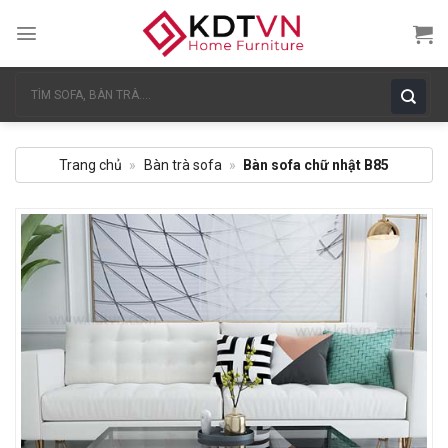
Skip
to
content
Tìm
kiếm:
Trang chủ
»
Bàn trà sofa
»
Bàn sofa chữ nhật B85