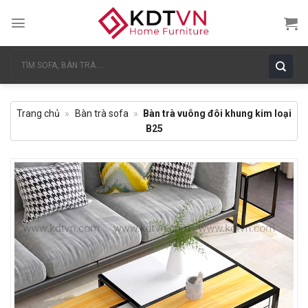
Skip
to
content
Tìm
kiếm:
Trang chủ
»
Bàn trà sofa
»
Bàn trà vuông đôi khung kim loại
B25