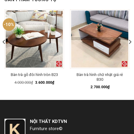
-10%
Bàn trà hình chữ nhật giá rẻ
Bàn trà gỗ đôi hình tròn B23
B30
Giá
Giá
4.000.000
₫
3.600.000
₫
gốc
hiện
2.700.000
₫
là:
tại
4.000.000₫.
là:
3.600.000₫.
NỘI THẤT KDTVN
Furniture store©