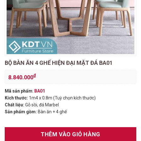
BỘ BÀN ĂN 4 GHẾ HIỆN ĐẠI MẶT ĐÁ BA01
₫
8.840.000
Mã sản phẩm
:
BA01
Kích thước:
1m4 x 0.8m (Tuỳ chọn kích thước)
Chất liệu:
Gỗ sồi, đá Marbel
Sản phẩm gồm:
Bàn ăn + 4 ghế
THÊM VÀO GIỎ HÀNG