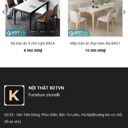
Bộ bàn ăn 4 chỗ ngồi BA24
Mẫu bàn ăn đẹp hiện đại BA21
8.960.000
₫
10.000.000
₫
NỘI THẤT KDTVN
Furniture store©
Số 23 - Văn Tiến Dũng,
Phúc Diễn, Bắc Từ Liêm, Hà Nội
(Đường lớn có chỗ
đỗ xe oto)