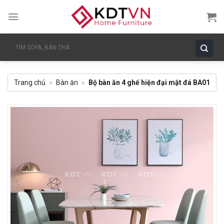
Skip
to
content
Tìm
kiếm:
Trang chủ
»
Bàn ăn
»
Bộ bàn ăn 4 ghế hiện đại mặt đá BA01