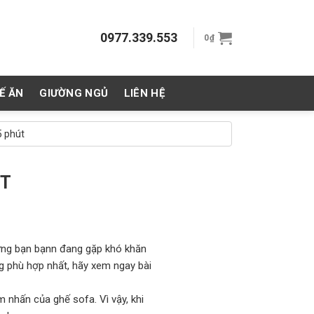
0977.339.553
0
₫
Ế ĂN
GIƯỜNG NGỦ
LIÊN HỆ
5 phút
ÚT
ưng bạn bạnn đang gặp khó khăn
 phù hợp nhất, hãy xem ngay bài
 nhấn của ghế sofa. Vì vậy, khi