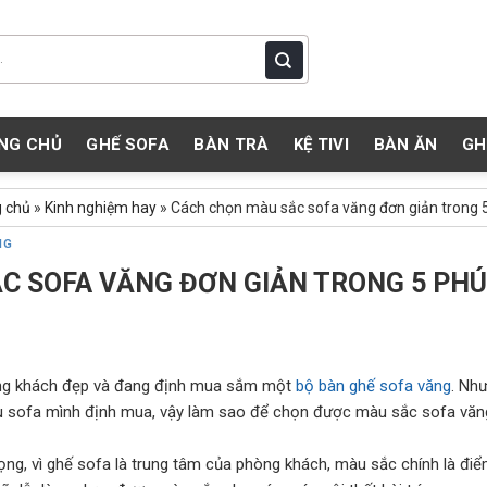
NG CHỦ
GHẾ SOFA
BÀN TRÀ
KỆ TIVI
BÀN ĂN
GH
 chủ
»
Kinh nghiệm hay
»
Cách chọn màu sắc sofa văng đơn giản trong 
NG
C SOFA VĂNG ĐƠN GIẢN TRONG 5 PH
ng khách đẹp và đang định mua sắm một
bộ bàn ghế sofa văng
. Nh
 sofa mình định mua, vậy làm sao để chọn được màu sắc sofa văng
ọng, vì ghế sofa là trung tâm của phòng khách, màu sắc chính là điểm