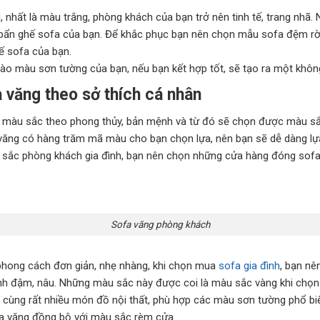
nhất là màu trắng, phòng khách của bạn trở nên tinh tế, trang nhã.
 bẩn ghế sofa của bạn. Để khắc phục bạn nên chọn mẫu sofa đệm rờ
ế sofa của bạn.
o màu sơn tường của bạn, nếu bạn kết hợp tốt, sẽ tạo ra một không 
 văng theo sở thích cá nhân
n màu sắc theo phong thủy, bản mệnh và từ đó sẽ chọn được màu s
a văng có hàng trăm mã màu cho bạn chọn lựa, nên bạn sẽ dễ dàng l
 sắc phòng khách gia đình, bạn nên chọn những cửa hàng đóng sofa
Sofa văng phòng khách
phong cách đơn giản, nhẹ nhàng, khi chọn mua
sofa gia đình
, bạn nê
nh đậm, nâu. Những màu sắc này được coi là màu sắc vàng khi chọn
í cùng rất nhiều món đồ nội thất, phù hợp các màu sơn tường phổ biế
a văng đồng bộ với màu sắc rèm cửa.