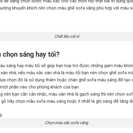
 dễ dàng chọn được màu sắc cho các món nội thất bài trí xung qua
 thường khuyến khích nên chọn màu ghế sofa văng phù hợp với màu s
Chất liệu vải nỉ
 chọn sáng hay tối?
àu sáng hay màu tối sẽ giúp bạn loại trừ được những gam màu khô
a sàn nhà, nếu màu sắc sàn nhà là màu tối bạn nên chọn ghế sofa m
 lựa chọn đó là sử dụng thảm hoặc chân ghế sofa màu sáng để tạo đ
 một phần nào cho phòng khách của bạn.
g nên bạn cần cân nhắc, màu sàn nhà là gạch sáng thì nên chọn so
 gỗ hãy chọn mẫu sofa màu sáng hoặc ít nhất là ghi sáng để tăng đ
Chọn màu sắc sofa văng