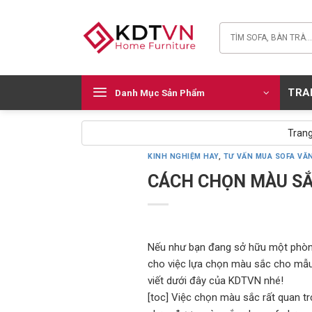
Skip
to
Tìm
content
kiếm:
TRA
Danh Mục Sản Phẩm
Trang
KINH NGHIỆM HAY
,
TƯ VẤN MUA SOFA VĂ
CÁCH CHỌN MÀU SẮ
Nếu như bạn đang sở hữu một phò
cho việc lựa chọn màu sắc cho mẫu
viết dưới đây của KDTVN nhé!
[toc] Việc chọn màu sắc rất quan tr