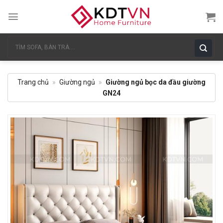
Skip
to
content
Tìm
kiếm:
Trang chủ
»
Giường ngủ
»
Giường ngủ bọc da đầu giường
GN24