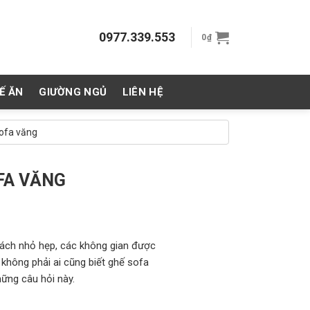
0977.339.553
0
₫
Ế ĂN
GIƯỜNG NGỦ
LIÊN HỆ
sofa văng
FA VĂNG
khách nhỏ hẹp, các không gian được
không phải ai cũng biết ghế sofa
ững câu hỏi này.