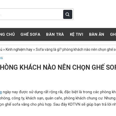
NG CHỦ
GHẾ SOFA
BÀN TRÀ
KỆ TIVI
BÀN ĂN
GH
hủ
»
Kinh nghiệm hay
»
Sofa văng là gì? phòng khách nào nên chọn ghế 
NG
 PHÒNG KHÁCH NÀO NÊN CHỌN GHẾ SO
g
ngày nay được sử dụng rất rộng rãi, đặc biệt là trong các phòng 
 phòng, công ty, khách sạn, quán cafe, phòng khách chung cư. Nhưng 
ọn ghế sofa văng cho phù hợp. Sau đây KDTVN sẽ giúp bạn trả lời nh