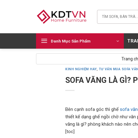
Skip
to
Tìm
content
kiếm:
TRA
Danh Mục Sản Phẩm
Trang c
KINH NGHIỆM HAY
,
TƯ VẤN MUA SOFA VĂ
SOFA VĂNG LÀ GÌ?
Bên cạnh sofa góc thì ghế
sofa văn
thiết kế dạng ghế ngồi chờ như văn
văng là gì? phòng khách nào nên ch
[toc]