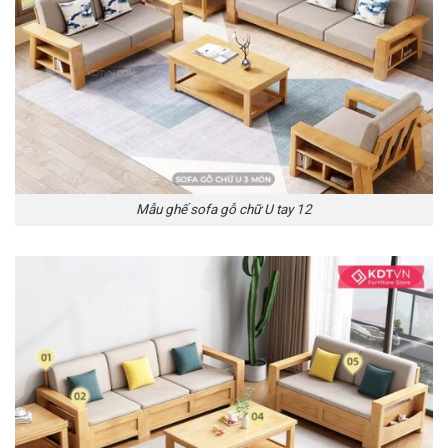
Mẫu ghế sofa gỗ chữ U tay 12