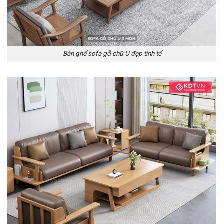
Bàn ghế sofa gỗ chữ U đẹp tinh tế