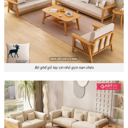
Bộ ghế gỗ tay vịn nhỏ gọn nan chéo