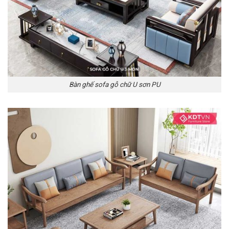
Bàn ghế sofa gỗ chữ U sơn PU