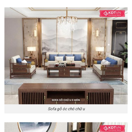
Sofa gỗ óc chó chữ u